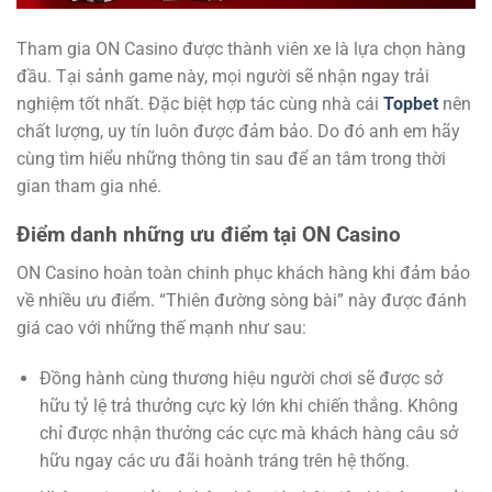
Tham gia ON Casino được thành viên xe là lựa chọn hàng
đầu. Tại sảnh game này, mọi người sẽ nhận ngay trải
nghiệm tốt nhất. Đặc biệt hợp tác cùng nhà cái
Topbet
nên
chất lượng, uy tín luôn được đảm bảo. Do đó anh em hãy
cùng tìm hiểu những thông tin sau để an tâm trong thời
gian tham gia nhé.
Điểm danh những ưu điểm tại ON Casino
ON Casino hoàn toàn chinh phục khách hàng khi đảm bảo
về nhiều ưu điểm. “Thiên đường sòng bài” này được đánh
giá cao với những thế mạnh như sau:
Đồng hành cùng thương hiệu người chơi sẽ được sở
hữu tỷ lệ trả thưởng cực kỳ lớn khi chiến thắng. Không
chỉ được nhận thưởng các cực mà khách hàng câu sở
hữu ngay các ưu đãi hoành tráng trên hệ thống.