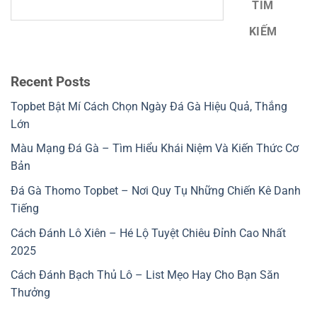
TÌM
KIẾM
Recent Posts
Topbet Bật Mí Cách Chọn Ngày Đá Gà Hiệu Quả, Thắng
Lớn
Màu Mạng Đá Gà – Tìm Hiểu Khái Niệm Và Kiến Thức Cơ
Bản
Đá Gà Thomo Topbet – Nơi Quy Tụ Những Chiến Kê Danh
Tiếng
Cách Đánh Lô Xiên – Hé Lộ Tuyệt Chiêu Đỉnh Cao Nhất
2025
Cách Đánh Bạch Thủ Lô – List Mẹo Hay Cho Bạn Săn
Thưởng