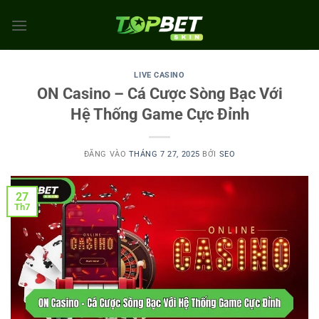
Bỏ
qua
nội
dung
LIVE CASINO
ON Casino – Cá Cược Sòng Bạc Với
Hệ Thống Game Cực Đỉnh
ĐĂNG VÀO
THÁNG 7 27, 2025
BỞI
SEO
27
Th7