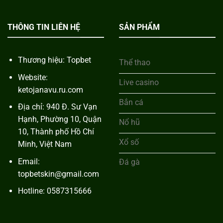
THÔNG TIN LIÊN HỆ
SẢN PHẨM
Thương hiệu: Topbet
Thể thao
Website:
Live casino
ketojanavu.ru.com
Bắn cá
Địa chỉ:
940 Đ. Sư Vạn
Hạnh, Phường 10, Quận
Nổ hũ
10, Thành phố Hồ Chí
Xổ số
Minh, Việt Nam
Email:
Đá gà
topbetskin@gmail.com
Hotline:
0587315666