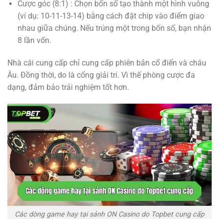
Cược góc (8:1) : Chọn bốn số tạo thành một hình vuông
(ví dụ: 10-11-13-14) bằng cách đặt chip vào điểm giao
nhau giữa chúng. Nếu trúng một trong bốn số, bạn nhận
8 lần vốn.
Nhà cái cung cấp chỉ cung cấp phiên bản cổ điển và châu
Âu. Đồng thời, do là cổng giải trí. Vì thế phòng cược đa
dạng, đảm bảo trải nghiệm tốt hơn.
Các dòng game hay tại sảnh ON Casino do Topbet cung cấp